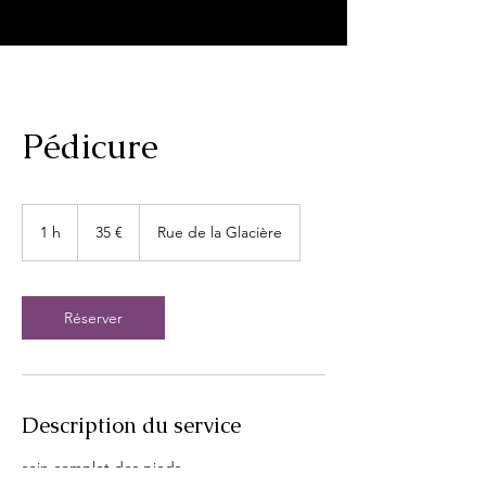
Pédicure
35
euros
1 h
1
35 €
Rue de la Glacière
Réserver
Description du service
soin complet des pieds