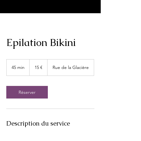
Epilation Bikini
15
euros
45 min
4
15 €
Rue de la Glacière
5
m
i
n
Réserver
Description du service
Epilation Bikini Integrale -25€