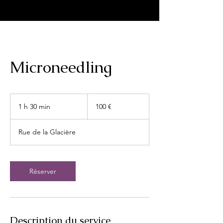
Microneedling
100
euros
1 h 30 min
1
100 €
3
0
Rue de la Glacière
m
i
n
Réserver
Description du service