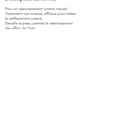
Pour un rajeunissement cutané naturel.
Traitement non invasive, efficace pour traiter
le vieillissement cutané.
Densifie la peau, permet le ralentissement
des effets de l’âge.
Il stimule chaque couche de la peau et en
améliore la qualité
Le microneedling peut également être
utilisé pour corriger certaines imperfections
de la peau comme les pores dilaté,
hyperpigmentation ou les cicatrices
Coordonnées
Rue de la Glacière 8, Saint-Gilles, Belgium